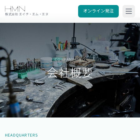
オンライン発注
メニ
株式会社 エイチ・エム・エヌ
COMPANY INFO
会社概要
HEADQUARTERS